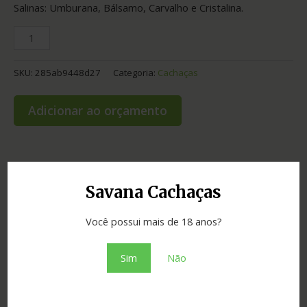
Salinas: Umburana, Bálsamo, Carvalho e Cristalina.
SKU:
285ab9448d27
Categoria:
Cachaças
Adicionar ao orçamento
Informação adicional
Savana Cachaças
Graduação
42.00
Você possui mais de 18 anos?
Cidade
Salinas
Sim
Não
Estado
Minas Gerais
Tipo
Estojos e Kits