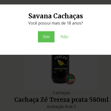
Savana Cachaças
Você possui mais de 18 anos?
Sim
Não
Cachaças
Cachaça Zé Tereza prata 580ml
Avaliação
0
de 5