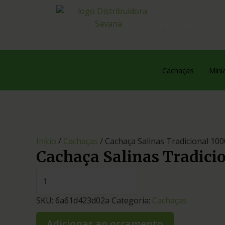
Quem Somos
Pro
Cachaças
Mini
Início
/
Cachaças
/ Cachaça Salinas Tradicional 10
Cachaça Salinas Tradici
SKU:
6a61d423d02a
Categoria:
Cachaças
Adicionar ao orçamento