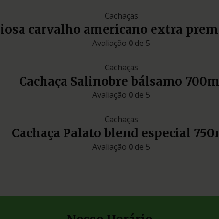
Cachaças
liosa carvalho americano extra pre
Avaliação
0
de 5
Cachaças
Cachaça Salinobre bálsamo 700m
Avaliação
0
de 5
Cachaças
Cachaça Palato blend especial 750
Avaliação
0
de 5