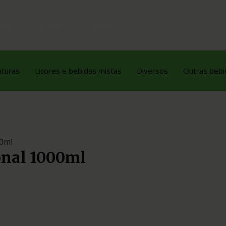
dutos
Contato
Orçamento
aturas
Licores e bebidas mistas
Diversos
Outras bebi
00ml
onal 1000ml