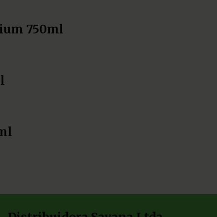
mium 750ml
l
ml