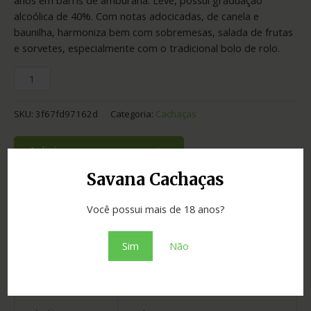
alcoólica de 40%. Com notas adocicadas, de canela e
baunilha, harmoniza bem com sobremesas, salada de frutas
e sorvetes, especialmente com o tradicional bolo de rolo.
SKU:
3f67fd97162d
Categoria:
Cachaças
Adicionar ao orçamento
Savana Cachaças
Você possui mais de 18 anos?
Informação adicional
Sim
Não
Graduação
42.00
Envelhecimento
2 anos