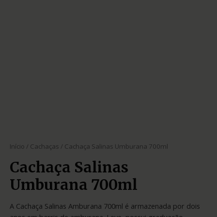
Início
/
Cachaças
/ Cachaça Salinas Umburana 700ml
Cachaça Salinas
Umburana 700ml
A Cachaça Salinas Amburana 700ml é armazenada por dois
anos em barris de amburana. Leve, possui graduação