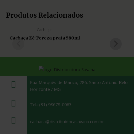
Produtos Relacionados
Cachaças
Cachaça Zé Tereza prata 580ml
Rua Marquês de Maricá, 286, Santo Antônio Belo
Horizonte / MG
Tel.: (31) 98678-0063
cachaca@distribuidorasavana.com.br