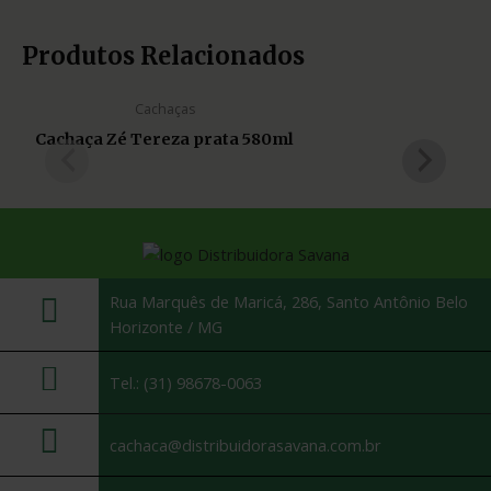
Produtos Relacionados
Cachaças
Cachaça Zé Tereza prata 580ml
Rua Marquês de Maricá, 286, Santo Antônio Belo
Horizonte / MG
Tel.: (31) 98678-0063
cachaca@distribuidorasavana.com.br