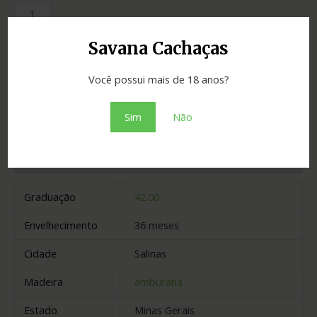
Savana Cachaças
SKU:
e53a0a2978c2
Categoria:
Cachaças
Você possui mais de 18 anos?
Adicionar ao orçamento
Sim
Não
Informação adicional
Graduação
42.00
Envelhecimento
36 meses
Cidade
Salinas
Madeira
amburana
Estado
Minas Gerais