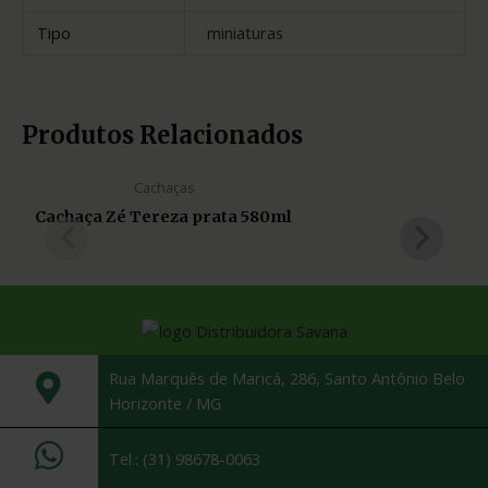
Tipo
miniaturas
Produtos Relacionados
Cachaças
Cachaça Zé Tereza prata 580ml
Rua Marquês de Maricá, 286, Santo Antônio Belo
Horizonte / MG
Tel.: (31) 98678-0063