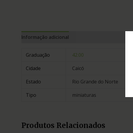
Informação adicional
Graduação
42.00
Cidade
Caicó
Estado
Rio Grande do Norte
Tipo
miniaturas
Produtos Relacionados