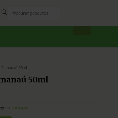
a Samanaú 50ml
amanaú 50ml
egoria:
Cachaças