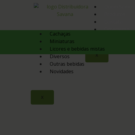
Quem Somos
Produtos
Contato
Orçamento
Cachaças
Miniaturas
Licores e bebidas mistas
X
Diversos
Outras bebidas
Novidades
X