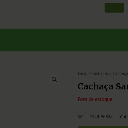
Início
/
Cachaças
/ Cachaç
Cachaça S
Fora de estoque
SKU:
e034fb6b66aa
Cat