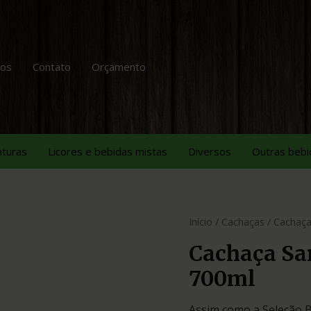
tos
Contato
Orçamento
aturas
Licores e bebidas mistas
Diversos
Outras bebi
Início
/
Cachaças
/ Cachaça
Cachaça Sa
700ml
Assim como a Seleção B