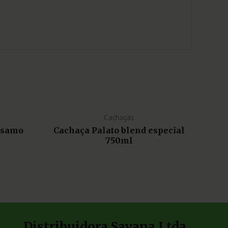
Cachaças
lsamo
Cachaça Palato blend especial
750ml
Distribuidora Savana Ltda