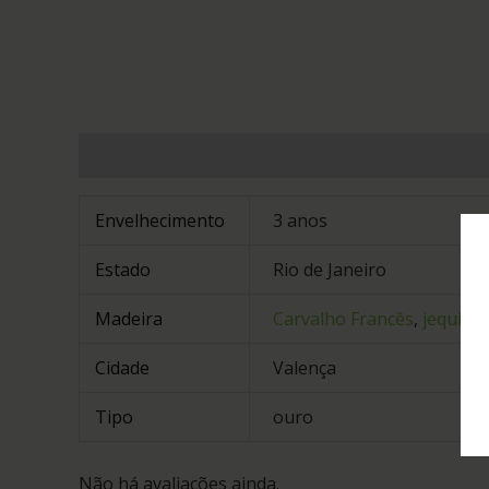
Informação adicional
Avaliações (0)
Envelhecimento
3 anos
Estado
Rio de Janeiro
Madeira
Carvalho Francês
,
jequitib
Cidade
Valença
Tipo
ouro
Não há avaliações ainda.