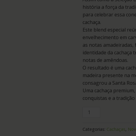
história a força da tra
para celebrar essa cone
cachaça.
Este blend especial reú
envelhecimento em carv
as notas amadeiradas, 
identidade da cachaça t
notas de amêndoas.
O resultado é uma cacha
madeira presente na me
consagrou a Santa Rosa
Uma cachaça premium, c
conquistas e a tradição
Categorias:
Cachaças
,
Nov