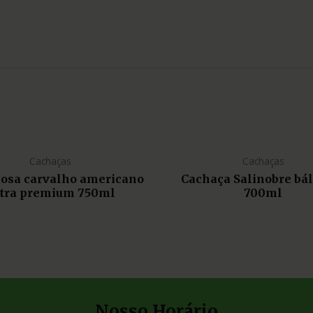
Cachaças
Cachaças
liosa carvalho americano
Cachaça Salinobre bá
tra premium 750ml
700ml
Nosso Horário