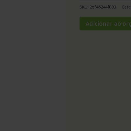
SKU:
2df45244f093
Cate
Adicionar ao o