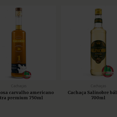
Cachaças
Cachaças
liosa carvalho americano
Cachaça Salinobre bá
tra premium 750ml
700ml