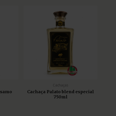
Cachaças
lsamo
Cachaça Palato blend especial
750ml