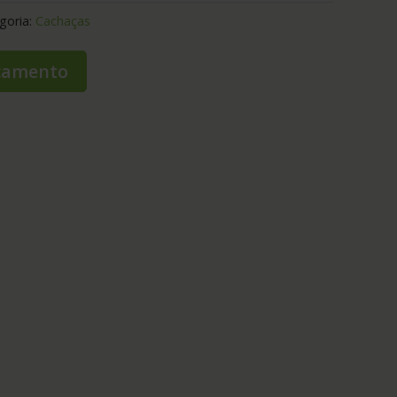
goria:
Cachaças
rçamento