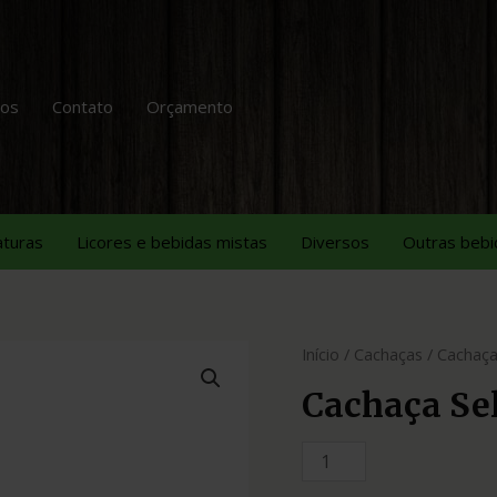
tos
Contato
Orçamento
aturas
Licores e bebidas mistas
Diversos
Outras bebi
Início
/
Cachaças
/ Cachaça
Cachaça Sel