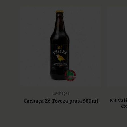
Cachaças
Kit Va
Cachaça Zé Tereza prata 580ml
ex