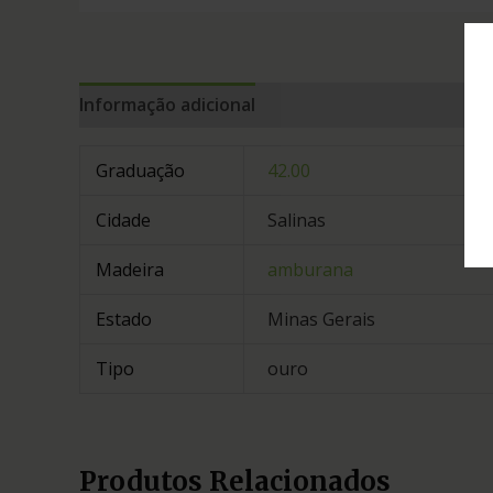
Informação adicional
Graduação
42.00
Cidade
Salinas
Madeira
amburana
Estado
Minas Gerais
Tipo
ouro
Produtos Relacionados