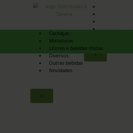
Quem Somos
Produtos
Contato
Orçamento
Cachaças
Miniaturas
Licores e bebidas mistas
X
Diversos
Outras bebidas
Novidades
X