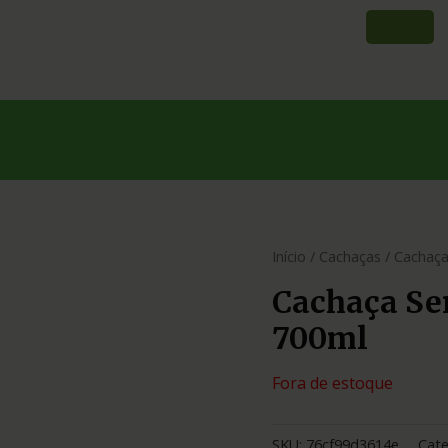
Início
/
Cachaças
/ Cachaça
Cachaça Se
700ml
Fora de estoque
SKU:
76cf99d3614e
Cate