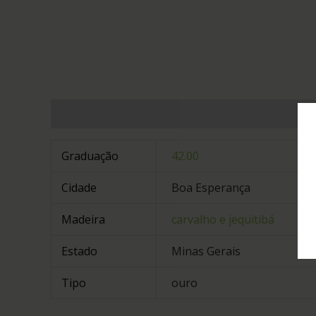
Informação adicional
Graduação
42.00
Cidade
Boa Esperança
Madeira
carvalho e jequitibá
Estado
Minas Gerais
Tipo
ouro