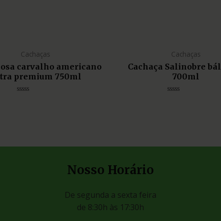
Cachaças
Cachaças
liosa carvalho americano
Cachaça Salinobre bá
tra premium 750ml
700ml
Avaliação
Avaliação
0
0
de
de
5
5
Nosso Horário
De segunda a sexta feira
de 8:30h às 17:30h