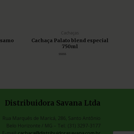
Cachaças
lsamo
Cachaça Palato blend especial
750ml
Avaliação
0
de
5
Distribuidora Savana Ltda
Rua Marquês de Maricá, 286, Santo Antônio
Belo Horizonte / MG –
Tel.: (31) 3297-3177
E-mail:
cachaca@distribuidorasavana.com.br