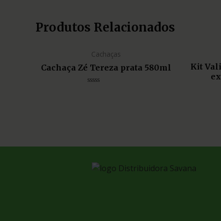
Produtos Relacionados
Cachaças
Kit Va
Cachaça Zé Tereza prata 580ml
ex
Avaliação
0
de
5