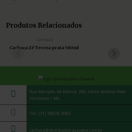
Produtos Relacionados
Cachaças
Cachaça Zé Tereza prata 580ml
Rua Marquês de Maricá, 286, Santo Antônio Belo
Horizonte / MG
Tel.: (31) 98678-0063
cachaca@distribuidorasavana.com.br