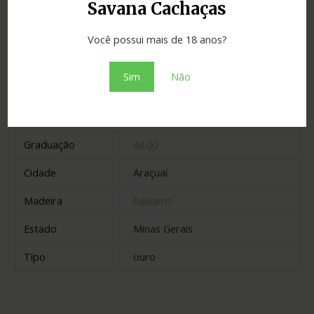
Savana Cachaças
Adicionar ao orçamento
Você possui mais de 18 anos?
Sim
Não
Informação adicional
Graduação
42.00
Cidade
Araçuaí
Madeira
bálsamo
Estado
Minas Gerais
Tipo
ouro