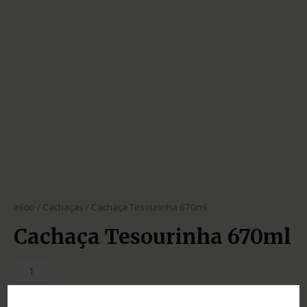
Início
/
Cachaças
/ Cachaça Tesourinha 670ml
Cachaça Tesourinha 670ml
SKU:
79a49b3e3762
Categoria:
Cachaças