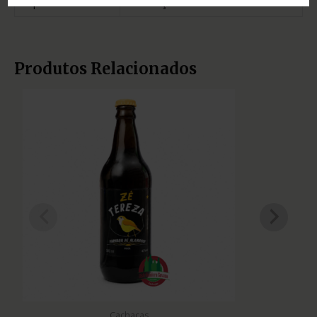
Tipo
cachaça
Produtos Relacionados
Cachaças