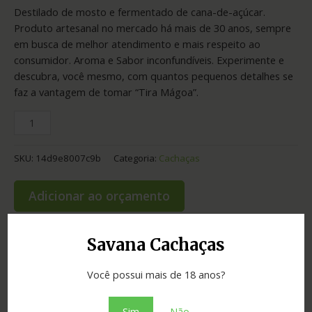
Destilado de mosto e fermentado de cana-de-açúcar.
Produto artesanal no mercado há mais de 30 anos, sempre
em busca de melhor atendimento e mais respeito ao
consumidor. Aroma e Sabor inconfundíveis. Experimente e
descubra, você mesmo, com quantos pequenos detalhes se
faz a vantagem de tomar “Tira Mágoa”.
SKU:
14d9e8007c9b
Categoria:
Cachaças
Adicionar ao orçamento
Savana Cachaças
Informação adicional
Você possui mais de 18 anos?
Graduação
42.00
Sim
Não