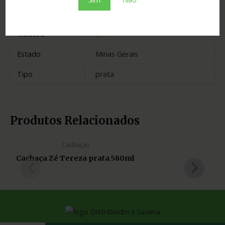
Cidade
Jequeri
Madeira
ipê
Estado
Minas Gerais
Tipo
prata
Produtos Relacionados
Cachaças
Cachaça Zé Tereza prata 580ml