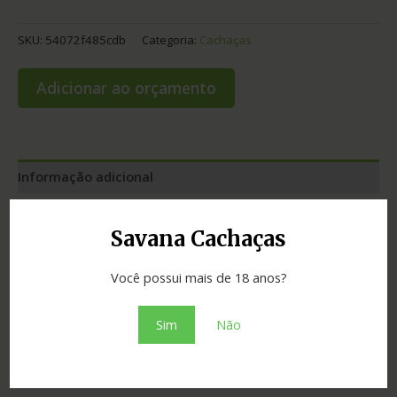
SKU:
54072f485cdb
Categoria:
Cachaças
Adicionar ao orçamento
Informação adicional
Graduação
42.00
Savana Cachaças
Cidade
Areia
Você possui mais de 18 anos?
Madeira
freijó
Sim
Não
Estado
Paraíba
Tipo
ouro