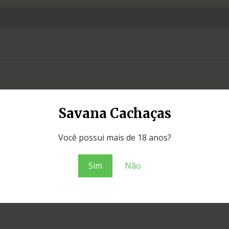
Savana Cachaças
as
,
Carvalho americano
,
Carvalho Francês
,
Eucalipto
Você possui mais de 18 anos?
Sim
Não