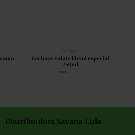
Cachaças
lsamo
Cachaça Palato blend especial
750ml
Avaliação
0
de
5
Distribuidora Savana Ltda