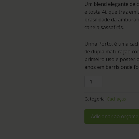
Um blend elegante de c
e tosta 4), que traz em
brasilidade da amburan
canela sassafrás.
Unna Porto, é uma cac
de dupla maturação com
primeiro uso e posterio
anos em barris onde fo
Categoria:
Cachaças
Adicionar ao orçame