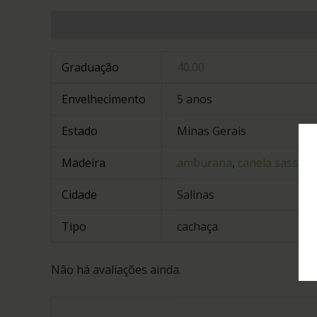
Informação adicional
Avaliações (0)
Graduação
40.00
Envelhecimento
5 anos
Estado
Minas Gerais
Madeira
amburana
,
canela sassafr
Cidade
Salinas
Tipo
cachaça
Não há avaliações ainda.