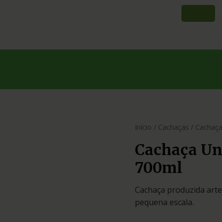
Início
/
Cachaças
/ Cachaç
Cachaça Un
700ml
Cachaça produzida art
pequena escala.