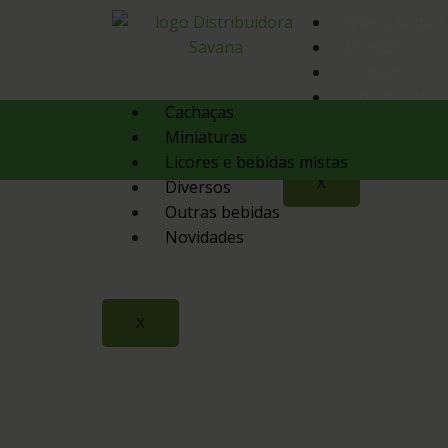
Quem Somos
Produtos
Contato
Orçamento
Cachaças
Miniaturas
Licores e bebidas mistas
X
Diversos
Outras bebidas
Novidades
X