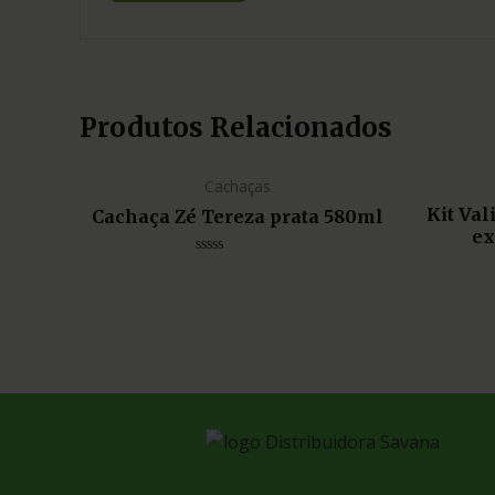
Produtos Relacionados
Cachaças
Kit Va
Cachaça Zé Tereza prata 580ml
ex
Avaliação
0
de
5