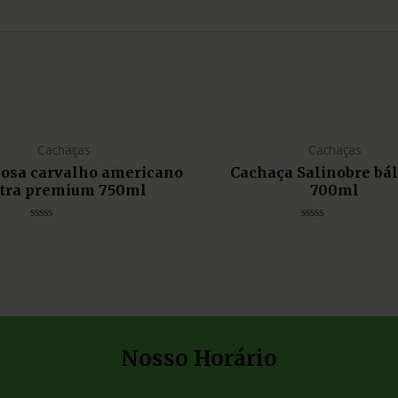
Cachaças
Cachaças
liosa carvalho americano
Cachaça Salinobre bá
tra premium 750ml
700ml
Avaliação
Avaliação
0
0
de
de
5
5
Nosso Horário