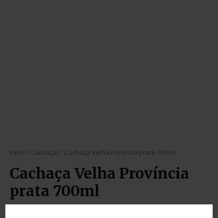
Início
/
Cachaças
/ Cachaça Velha Província prata 700ml
Cachaça Velha Província
prata 700ml