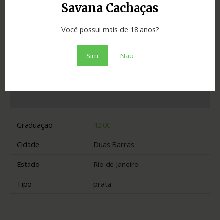
Savana Cachaças
SKU:
3bbfdde8842a
Categoria:
Cachaças
Você possui mais de 18 anos?
Adicionar ao orçamento
Sim
Não
Informação adicional
Graduação
42.00
Cidade
Duas Barras
Estado
Rio de Janeiro
Tipo
prata