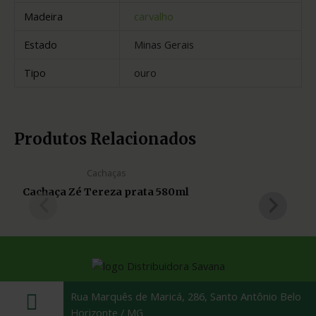
Madeira
carvalho
Estado
Minas Gerais
Tipo
ouro
Produtos Relacionados
Cachaças
Cachaça Zé Tereza prata 580ml
Rua Marquês de Maricá, 286, Santo Antônio Belo
Horizonte / MG