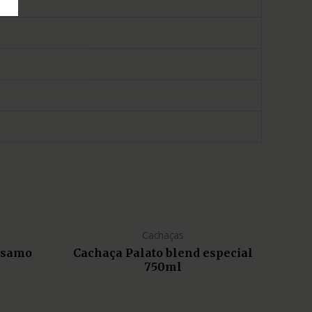
Cachaças
lsamo
Cachaça Palato blend especial
750ml