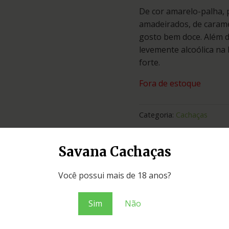
De cor amarelo-palha, 
amadeirados, de caramel
gosto bem doce. Além d
levemente alcoólica na
forte.
Fora de estoque
Categoria:
Cachaças
Adicionar ao o
Savana Cachaças
Você possui mais de 18 anos?
Sim
Não