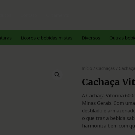
dutos
Contato
Orçamento
aturas
Licores e bebidas mistas
Diversos
Outras bebi
Início
/
Cachaças
/ Cachaça
Cachaça Vi
A Cachaça Vitorina 600
Minas Gerais. Com uma 
destilado é armazenado
o que traz a bebida sab
harmoniza bem com quei