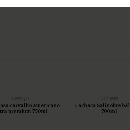
Cachaças
Cachaças
liosa carvalho americano
Cachaça Salinobre bá
tra premium 750ml
700ml