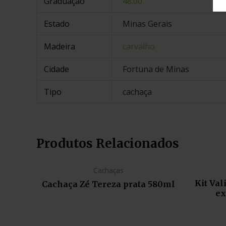
Graduação
48.00
Estado
Minas Gerais
Madeira
carvalho
Cidade
Fortuna de Minas
Tipo
cachaça
Produtos Relacionados
Cachaças
Kit Va
Cachaça Zé Tereza prata 580ml
ex