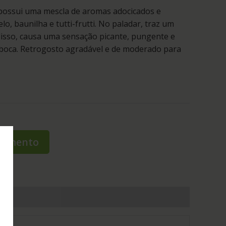
possui uma mescla de aromas adocicados e
o, baunilha e tutti-frutti. No paladar, traz um
isso, causa uma sensação picante, pungente e
 boca. Retrogosto agradável e de moderado para
rçamento