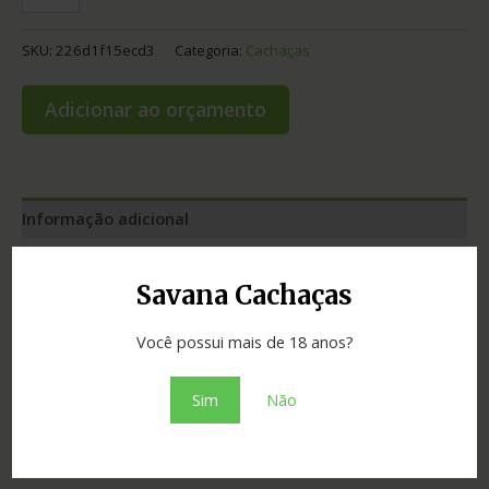
SKU:
226d1f15ecd3
Categoria:
Cachaças
Adicionar ao orçamento
Informação adicional
Graduação
42.00
Savana Cachaças
Cidade
Alagoa Grande
Você possui mais de 18 anos?
Madeira
freijó
Sim
Não
Estado
Paraíba
Tipo
Louças