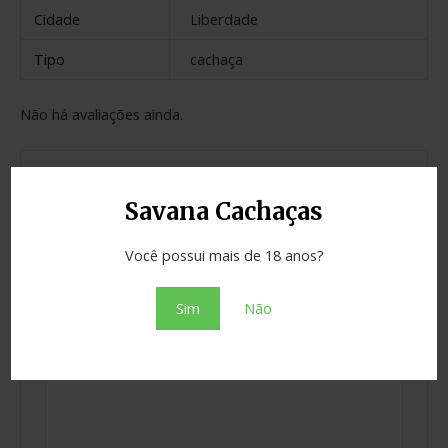
Cidade
Liberdade
Tipo
cachaça
Não há avaliações ainda.
Seja o primeiro a avaliar “Cachaça W!
Savana Cachaças
700ml”
O seu endereço de e-mail não será publicado.
Você possui mais de 18 anos?
Campos obrigatórios são marcados com
*
Sua avaliação
*
Sim
Não
Sua avaliação sobre o produto
*