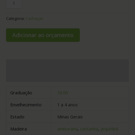
Categoria:
Cachaças
Adicionar ao orçamento
Informação adicional
Avaliações (0)
Graduação
39.00
Envelhecimento
1 a 4 anos
Estado
Minas Gerais
Madeira
amburana
,
castanha
,
jequitibá