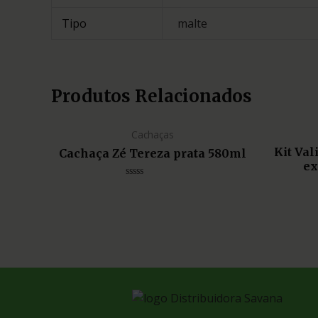
Tipo
malte
Produtos Relacionados
Cachaças
Kit Va
Cachaça Zé Tereza prata 580ml
ex
Avaliação
0
de
5