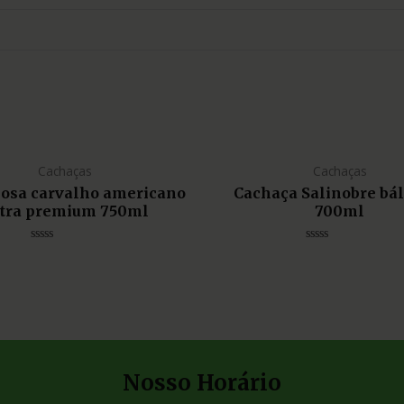
Cachaças
Cachaças
liosa carvalho americano
Cachaça Salinobre bá
tra premium 750ml
700ml
Avaliação
Avaliação
0
0
de
de
5
5
Nosso Horário