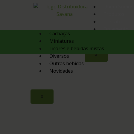
Quem Somos
Produtos
Contato
Orçamento
Cachaças
Miniaturas
Licores e bebidas mistas
X
Diversos
Outras bebidas
Novidades
X