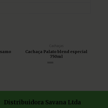
Cachaças
lsamo
Cachaça Palato blend especial
750ml
Avaliação
0
de
5
Distribuidora Savana Ltda