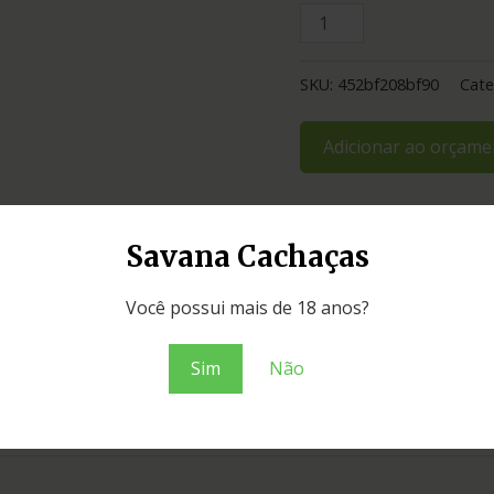
SKU:
452bf208bf90
Cate
Adicionar ao orçame
Savana Cachaças
Você possui mais de 18 anos?
Sim
Não