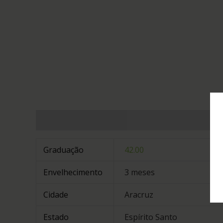
Informação adicional
Graduação
42.00
Envelhecimento
3 meses
Cidade
Aracruz
Estado
Espírito Santo