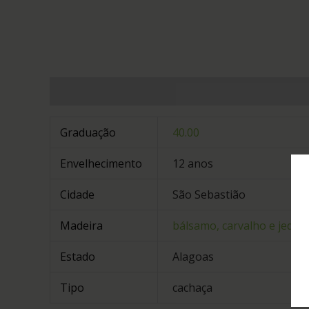
Informação adicional
Avaliações (0)
Graduação
40.00
Envelhecimento
12 anos
Cidade
São Sebastião
Madeira
bálsamo, carvalho e jequit
Estado
Alagoas
Tipo
cachaça