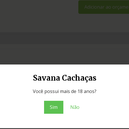
Adicionar ao orçame
Savana Cachaças
Você possui mais de 18 anos?
ibá
Sim
Não