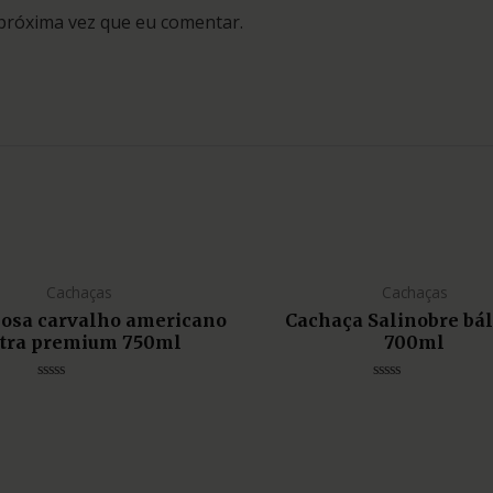
próxima vez que eu comentar.
Cachaças
Cachaças
liosa carvalho americano
Cachaça Salinobre bá
tra premium 750ml
700ml
Avaliação
Avaliação
0
0
de
de
5
5