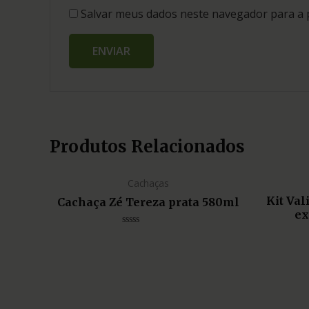
Salvar meus dados neste navegador para a 
Produtos Relacionados
Cachaças
Kit Va
Cachaça Zé Tereza prata 580ml
ex
Avaliação
0
de
5