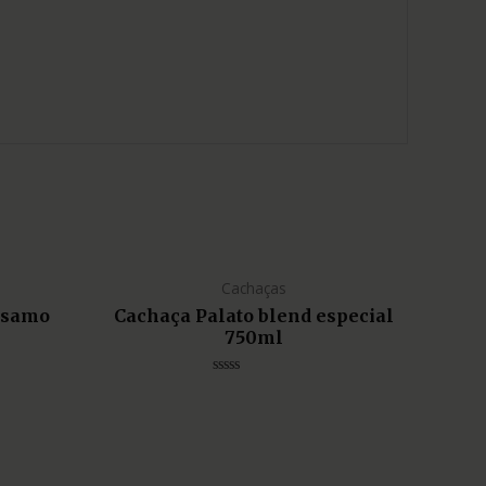
Cachaças
lsamo
Cachaça Palato blend especial
750ml
Avaliação
0
de
5