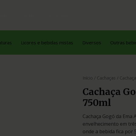
dutos
Contato
Orçamento
aturas
Licores e bebidas mistas
Diversos
Outras bebi
Início
/
Cachaças
/ Cachaça
Cachaça Go
750ml
Cachaça Gogó da Ema A
envelhecimento em três 
onde a bebida fica por