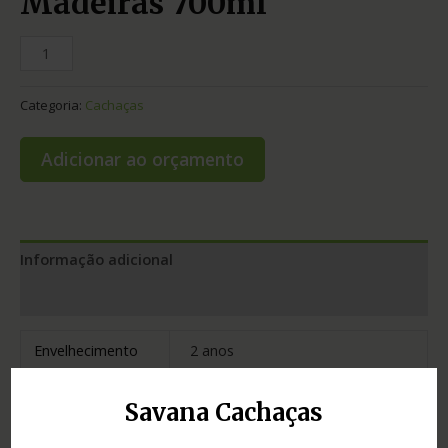
Madeiras 700ml
Categoria:
Cachaças
Adicionar ao orçamento
Informação adicional
Avaliações (0)
Envelhecimento
2 anos
Estado
Rio Grande do Sul
Savana Cachaças
acácia francesa
,
amburana
,