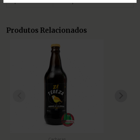
Tipo
cachaça
Produtos Relacionados
Cachaças