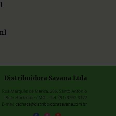
l
ml
Distribuidora Savana Ltda
Rua Marquês de Maricá, 286, Santo Antônio
Belo Horizonte / MG –
Tel.: (31) 3297-3177
E-mail:
cachaca@distribuidorasavana.com.br