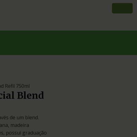
d Refil 750ml
ial Blend
avés de um blend.
rana, madeira
cês, possui graduação