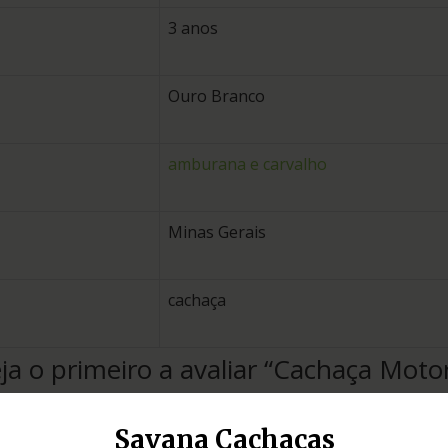
3 anos
Ouro Branco
amburana e carvalho
Minas Gerais
cachaça
ja o primeiro a avaliar “Cachaça Motor
eu endereço de e-mail não será publicado.
Campos obrigató
Savana Cachaças