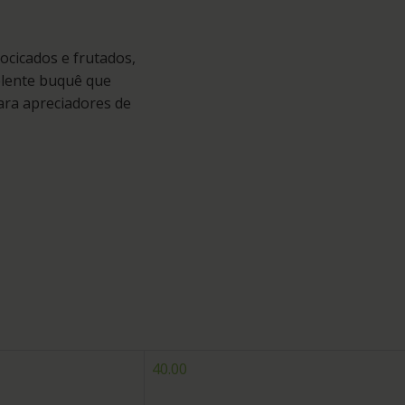
cicados e frutados,
elente buquê que
ara apreciadores de
40.00