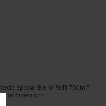
cycle Special Blend Refil 750ml”
rios são marcados com
*