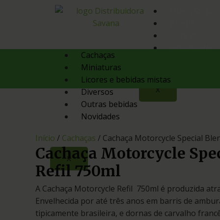
Quem Somos
Produtos
Contato
Orçamento
Cachaças
Miniaturas
Licores e bebidas mistas
X
Diversos
Outras bebidas
Novidades
Início
/
Cachaças
/ Cachaça Motorcycle Special Blen
Cachaça Motorcycle Spec
X
Refil 750ml
A Cachaça Motorcycle Refil 750ml é produzida atr
Envelhecida por até três anos em barris de ambu
tipicamente brasileira, e dornas de carvalho fran