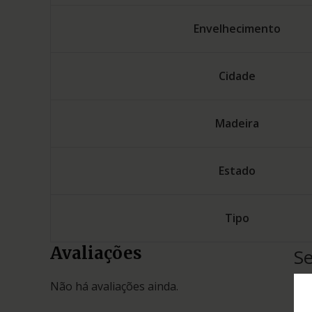
Envelhecimento
Cidade
Madeira
Estado
Tipo
Avaliações
Se
O s
Não há avaliações ainda.