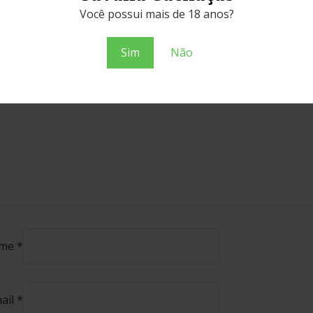
 avaliação
*
Você possui mais de 18 anos?
 avaliação sobre o produto
*
Sim
Não
me
*
ail
*