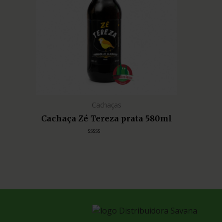
Cachaças
Cachaça Zé Tereza prata 580ml
Avaliação
0
de
5