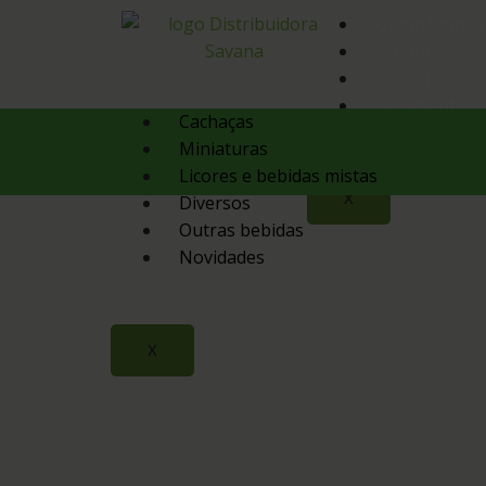
Quem Somos
Produtos
Contato
Orçamento
Cachaças
Miniaturas
Licores e bebidas mistas
X
Diversos
Outras bebidas
Novidades
X