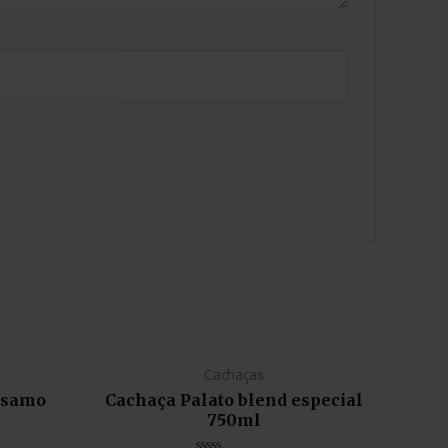
Cachaças
lsamo
Cachaça Palato blend especial
750ml