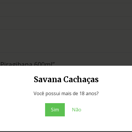
a Piragibana 600ml”
Campos obrigatórios são marcados com
*
Savana Cachaças
Você possui mais de 18 anos?
Sim
Não