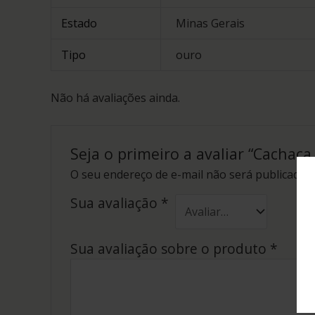
Estado
Minas Gerais
Tipo
ouro
Não há avaliações ainda.
Seja o primeiro a avaliar “Cachaç
O seu endereço de e-mail não será publicado.
Sua avaliação
*
Sua avaliação sobre o produto
*