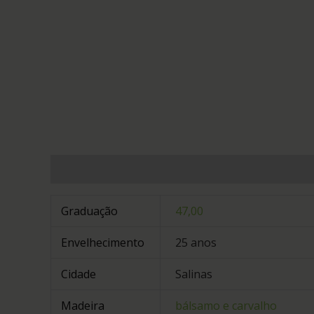
Informação adicional
Avaliações (0)
Graduação
47,00
Envelhecimento
25 anos
Cidade
Salinas
Madeira
bálsamo e carvalho