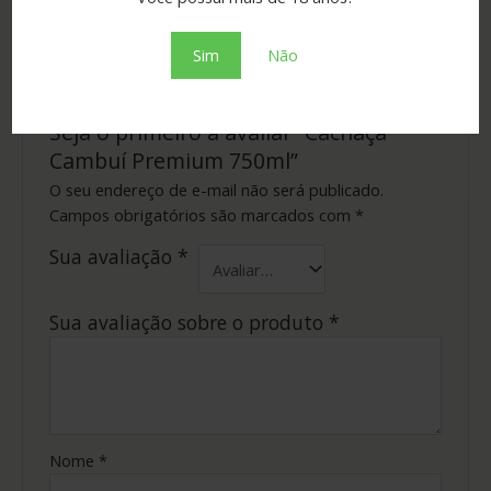
Não há avaliações ainda.
Sim
Não
Seja o primeiro a avaliar “Cachaça
Cambuí Premium 750ml”
O seu endereço de e-mail não será publicado.
Campos obrigatórios são marcados com
*
Sua avaliação
*
Sua avaliação sobre o produto
*
Nome
*