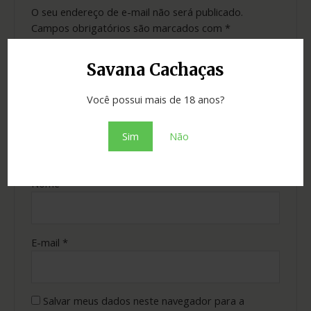
O seu endereço de e-mail não será publicado.
Campos obrigatórios são marcados com
*
Sua avaliação
*
Savana Cachaças
Sua avaliação sobre o produto
*
Você possui mais de 18 anos?
Sim
Não
Nome
*
E-mail
*
Salvar meus dados neste navegador para a