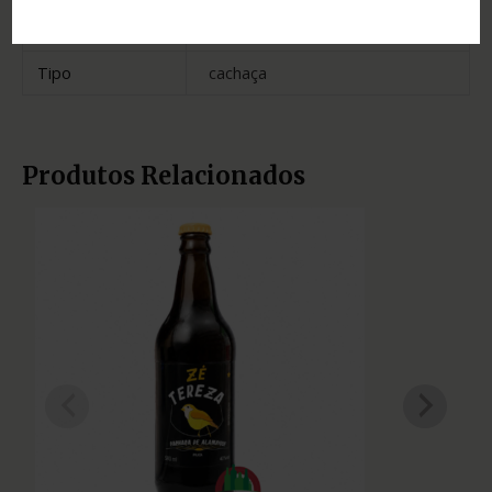
Cidade
Salinas
Tipo
cachaça
Produtos Relacionados