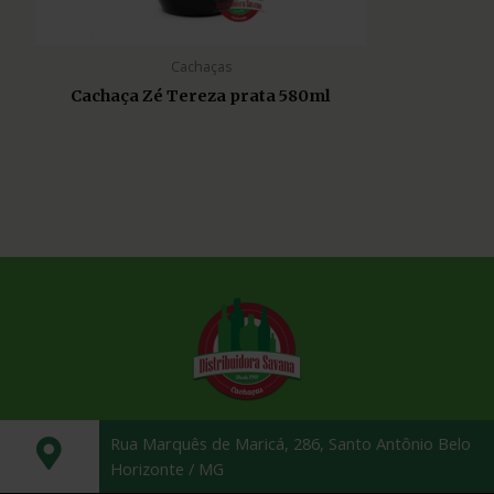
Cachaças
Cachaça Zé Tereza prata 580ml
Rua Marquês de Maricá, 286, Santo Antônio Belo
Horizonte / MG