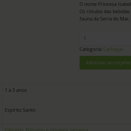
O nome Princesa Isabel
Os rótulos das bebidas
fauna da Serra do Mar, 
Categoria:
Cachaças
Adicionar ao orçame
1 a 3 anos
Espírito Santo
bálsamo
,
Bálsamo e Jaqueira
,
jaqueira