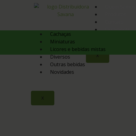
Quem Somos
Produtos
Contato
Orçamento
Cachaças
Miniaturas
Licores e bebidas mistas
X
Diversos
Outras bebidas
Novidades
X