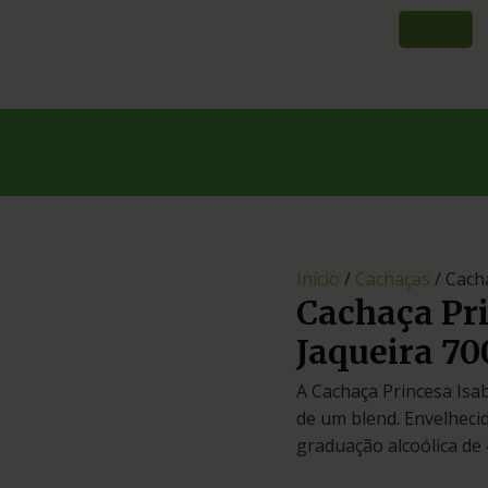
Início
/
Cachaças
/ Cach
Cachaça Pri
Jaqueira 7
A Cachaça Princesa Isa
de um blend. Envelhecid
graduação alcoólica de