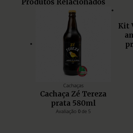
Produtos Relacionados
Kit 
am
p
Cachaças
Cachaça Zé Tereza
prata 580ml
Avaliação
0
de 5