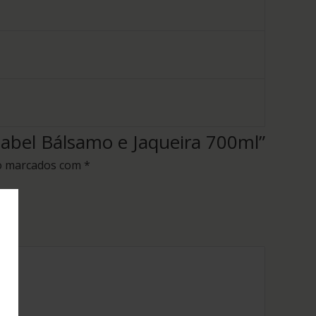
Isabel Bálsamo e Jaqueira 700ml”
o marcados com
*