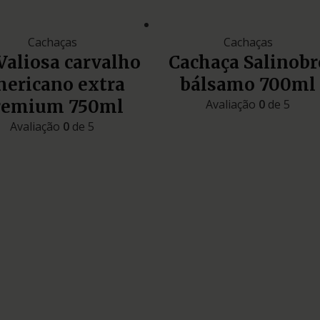
Cachaças
Cachaças
Valiosa carvalho
Cachaça Salinobr
ericano extra
bálsamo 700ml
remium 750ml
Avaliação
0
de 5
Avaliação
0
de 5