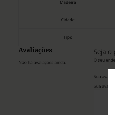
Madeira
Cidade
Tipo
Avaliações
Seja o
O seu ende
Não há avaliações ainda.
Sua avalia
Sua avalia