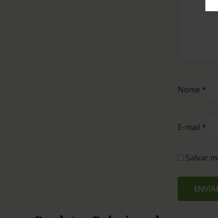
Nome
*
E-mail
*
Salvar m