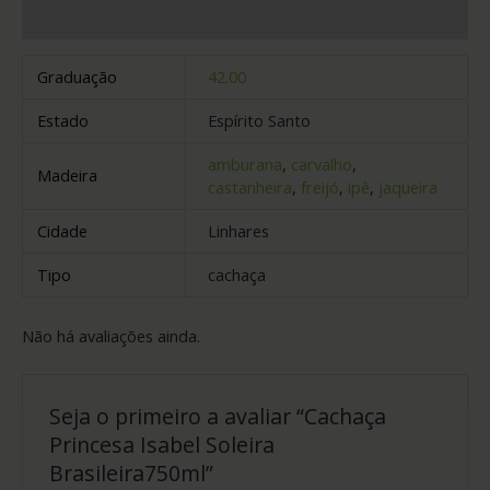
Avaliações (0)
Graduação
42.00
Estado
Espírito Santo
amburana
,
carvalho
,
Madeira
castanheira
,
freijó
,
ipê
,
jaqueira
Cidade
Linhares
Tipo
cachaça
Não há avaliações ainda.
Seja o primeiro a avaliar “Cachaça
Princesa Isabel Soleira
Brasileira750ml”