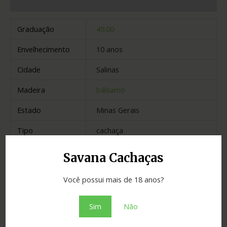
Avaliações (0)
Graduação
45.00
Envelhecimento
10 anos
Cidade
Salinas
Madeira
bálsamo
Estado
Minas Gerais
Tipo
cachaça
Savana Cachaças
Não há avaliações ainda.
Você possui mais de 18 anos?
Seja o primeiro a avaliar “Cachaça
Sim
Não
Salineira 50ml”
O seu endereço de e-mail não será publicado.