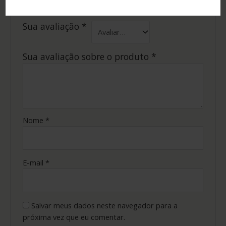
Campos obrigatórios são marcados com
*
Sua avaliação
*
Sua avaliação sobre o produto
*
Nome
*
E-mail
*
Salvar meus dados neste navegador para a
próxima vez que eu comentar.