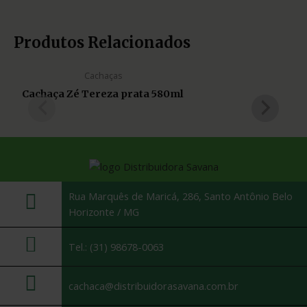
Produtos Relacionados
Cachaças
Cachaça Zé Tereza prata 580ml
Rua Marquês de Maricá, 286, Santo Antônio Belo
Horizonte / MG
Tel.: (31) 98678-0063
cachaca@distribuidorasavana.com.br