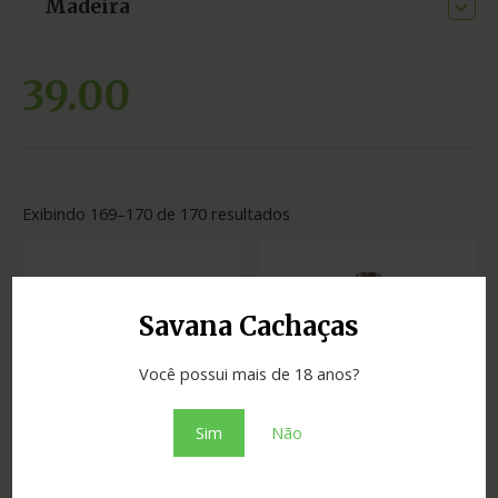
Madeira
39.00
Exibindo 169–170 de 170 resultados
Savana Cachaças
Você possui mais de 18 anos?
ESGOTADO
Sim
Não
Cachaças
Cachaças