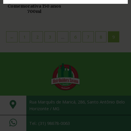
Cachaça Ypióca Ouro
W! cristal 750ml
Comemorativa 150 anos
700ml
←
1
2
3
…
6
7
8
9
Rua Marquês de Maricá, 286, Santo Antônio Belo
Horizonte / MG
Tel.: (31) 98678-0063