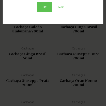
Cachaça Estação da Cana
Cachaça Flor da
ouro 500ml
Montanha prata 700ml
Sim
Não
ESGOTADO
Cachaças
Cachaças
Cachaça Galeão
Cachaça Ginga Brasil
umburana 700ml
700ml
Cachaças
Cachaças
Cachaça Ginga Brasil
Cachaça Giuseppe Ouro
50ml
700ml
Cachaças
Cachaças
Cachaça Giuseppe Prata
Cachaça Gran Nonno
700ml
700ml
Cachaças
Cachaças