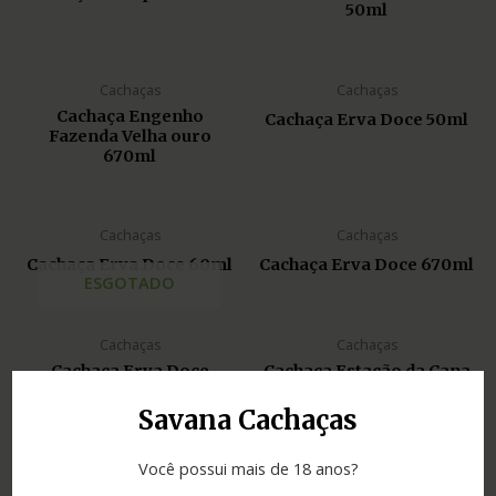
50ml
Cachaças
Cachaças
Cachaça Engenho
Cachaça Erva Doce 50ml
Fazenda Velha ouro
670ml
Cachaças
Cachaças
Cachaça Erva Doce 60ml
Cachaça Erva Doce 670ml
ESGOTADO
Cachaças
Cachaças
Cachaça Erva Doce
Cachaça Estação da Cana
Rainbow 670ml
carvalho 500ml
Savana Cachaças
Você possui mais de 18 anos?
Cachaças
Cachaças