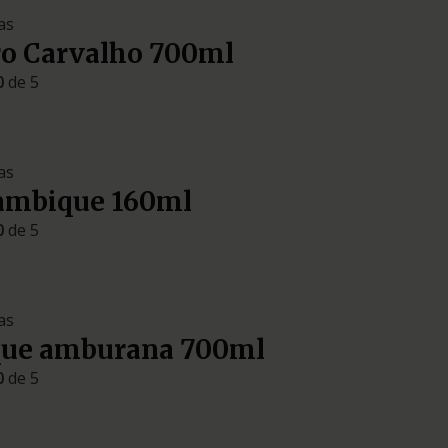
as
ro Carvalho 700ml
0
de 5
as
lambique 160ml
0
de 5
as
que amburana 700ml
0
de 5