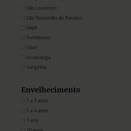
São Lourenço
São Sebastião do Paraíso
Sapé
Sumidouro
Ubaí
Urussanga
Varginha
Envelhecimento
1 a 3 anos
1 a 4 anos
1 ano
10 anos