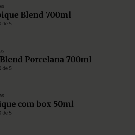
as
bique Blend 700ml
0
de 5
as
 Blend Porcelana 700ml
0
de 5
as
ique com box 50ml
0
de 5