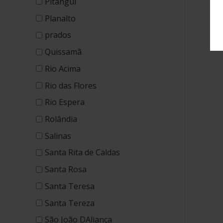
Pitangui
Planalto
prados
Quissamã
Rio Acima
Rio das Flores
Rio Espera
Rolândia
Salinas
Santa Rita de Caldas
Santa Rosa
Santa Teresa
Santa Tereza
São João DAliança