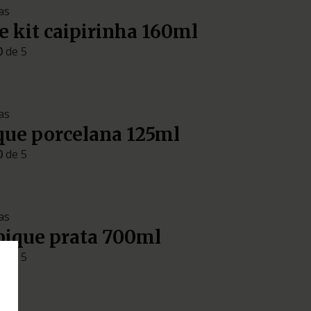
as
 kit caipirinha 160ml
0
de 5
as
que porcelana 125ml
0
de 5
as
bique prata 700ml
0
de 5