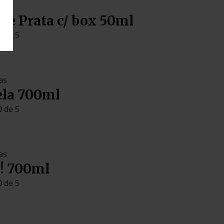
as
ue Prata c/ box 50ml
0
de 5
as
ela 700ml
0
de 5
as
! 700ml
0
de 5