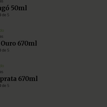
as
ngó 50ml
0
de 5
do
as
 Ouro 670ml
0
de 5
do
as
 prata 670ml
0
de 5