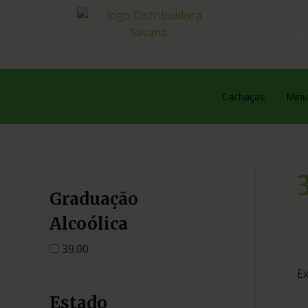
Quem Somos
Pro
Cachaças
Mini
Graduação
Alcoólica
39.00
Ex
Estado