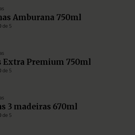
as
inas Amburana 750ml
0
de 5
as
s Extra Premium 750ml
0
de 5
as
as 3 madeiras 670ml
0
de 5