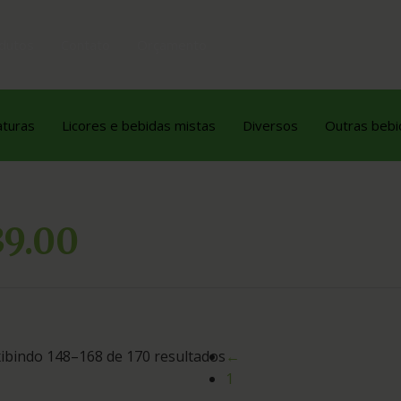
dutos
Contato
Orçamento
aturas
Licores e bebidas mistas
Diversos
Outras bebi
39.00
ibindo 148–168 de 170 resultados
←
1