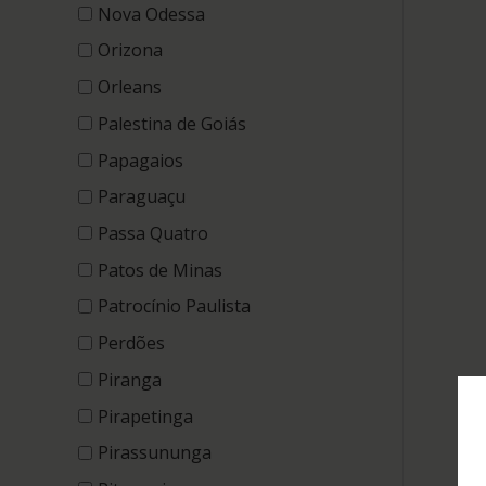
Nova Odessa
Orizona
Orleans
Palestina de Goiás
Papagaios
Paraguaçu
Passa Quatro
Patos de Minas
Patrocínio Paulista
Perdões
Piranga
Pirapetinga
Pirassununga