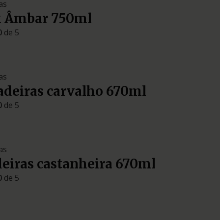
as
k Âmbar 750ml
0
de 5
as
deiras carvalho 670ml
0
de 5
as
eiras castanheira 670ml
0
de 5