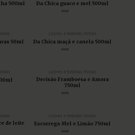
nha 500ml
Da Chica guaco e mel 500ml
Avaliação
0
de
5
mistas
Licores e bebidas mistas
uras 50ml
Da Chica maçã e canela 500ml
Avaliação
0
de
5
mistas
Licores e bebidas mistas
Decisão Framboesa e Amora
00ml
750ml
Avaliação
0
de
5
mistas
Licores e bebidas mistas
 de leite
Escorrega Mel e Limão 750ml