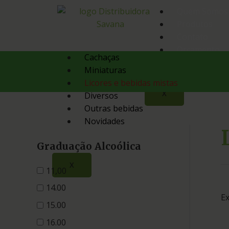
Quem Somos
Produtos
Contato
Orçamento
Cachaças
Miniaturas
Licores e bebidas mistas
X
Diversos
Outras bebidas
Novidades
Graduação Alcoólica
X
11,00
14.00
Ex
15.00
16.00