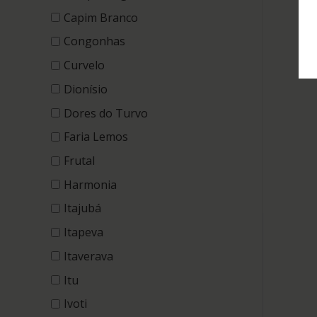
Capim Branco
Congonhas
Curvelo
Dionísio
Dores do Turvo
Faria Lemos
Frutal
Harmonia
Itajubá
Itapeva
Itaverava
Itu
Ivoti