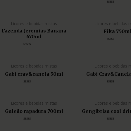
Avaliação
0
Avaliação
de
0
5
de
5
Licores e bebidas mistas
Licores e bebidas 
Fazenda Jeremias Banana
Fika 750m
670ml
Avaliação
0
Avaliação
de
0
5
de
5
Licores e bebidas mistas
Licores e bebidas 
Gabi crav&canela 50ml
Gabi Crav&Canel
Avaliação
Avaliação
0
0
de
de
5
5
Licores e bebidas mistas
Licores e bebidas 
Galeão rapadura 700ml
Gengibrisa cool dr
Avaliação
Avaliação
0
0