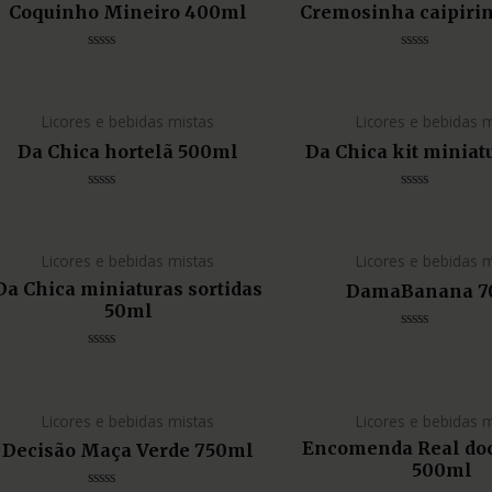
Coquinho Mineiro 400ml
Cremosinha caipiri
Avaliação
Avaliação
0
0
de
de
5
5
Licores e bebidas mistas
Licores e bebidas 
Da Chica hortelã 500ml
Da Chica kit miniat
Avaliação
Avaliação
0
0
de
de
5
5
Licores e bebidas mistas
Licores e bebidas 
Da Chica miniaturas sortidas
DamaBanana 7
50ml
Avaliação
0
Avaliação
de
0
5
de
5
Licores e bebidas mistas
Licores e bebidas 
Encomenda Real doce
Decisão Maça Verde 750ml
500ml