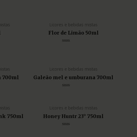
Avaliação
0
de
5
mistas
Licores e bebidas mistas
l
Flor de Limão 50ml
Avaliação
0
de
5
mistas
Licores e bebidas mistas
a 700ml
Galeão mel e umburana 700ml
Avaliação
0
de
5
mistas
Licores e bebidas mistas
ink 750ml
Honey Huntr 23° 750ml
Avaliação
0