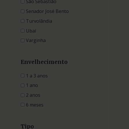
São Sebastião
Senador José Bento
Turvolândia
Ubaí
Varginha
Envelhecimento
1 a 3 anos
1 ano
2 anos
6 meses
Tipo