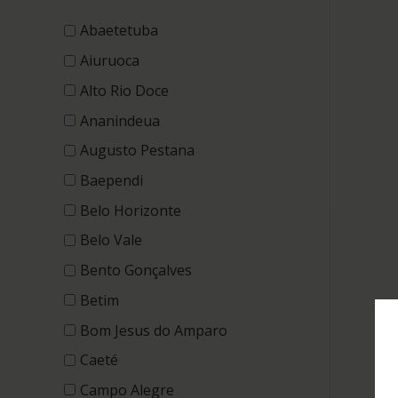
Abaetetuba
Aiuruoca
Alto Rio Doce
Ananindeua
Augusto Pestana
Baependi
Belo Horizonte
Belo Vale
Bento Gonçalves
Betim
Bom Jesus do Amparo
Caeté
Campo Alegre