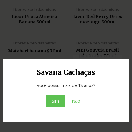
Licores e bebidas mistas
Licores e bebidas mistas
Licor Prosa Mineira
Licor Red Berry Drips
Banana 500ml
morango 500ml
Licores e bebidas mistas
Licores e bebidas mistas
MEI Gouveia Brasil
Matahari banana 970ml
jabuticaba 375ml
ESGOTADO
Savana Cachaças
Licores e bebidas mistas
Licores e bebidas mistas
Meu Garoto jambu 700ml
Milagre de Minas 275ml
Você possui mais de 18 anos?
ESGOTADO
Sim
Não
Licores e bebidas mistas
Licores e bebidas mistas
Morango Do Amor lata
Milagre de Minas 50ml
355ml