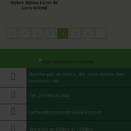
Nobre Minas Licor de
Coco 670ml
←
1
2
3
4
5
6
→
Rua Marquês de Maricá, 286, Santo Antônio Belo
Horizonte / MG
Tel.: (31) 98678-0063
cachaca@distribuidorasavana.com.br
Seg a Sex de 8:30hrs ás 17:30hrs