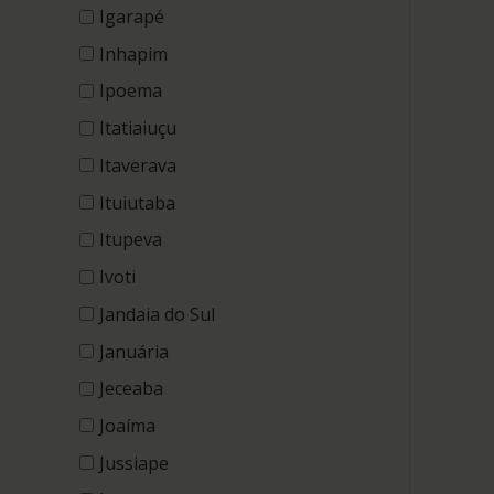
Igarapé
Inhapim
Ipoema
Itatiaiuçu
Itaverava
Ituiutaba
Itupeva
Ivoti
Jandaia do Sul
Januária
Jeceaba
Joaíma
Jussiape