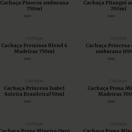
Cachaça Pinocos amburana
Cachaça Pitangui 
750ml
700ml
Avaliação
Avaliação
0
0
de
de
5
5
Cachaças
Cachaças
Cachaça Premissa Blend 4
Cachaça Princesa 
Madeiras 750ml
umburana 10
Avaliação
Avaliação
0
0
de
de
5
5
Cachaças
Cachaças
Cachaça Princesa Isabel
Cachaça Prosa Mi
Soleira Brasileira750ml
Madeiras 70
Avaliação
Avaliação
0
0
de
de
5
5
Cachaças
Cachaças
Cachaça Prosa Mineira Ouro
Cachaça Prosa Min