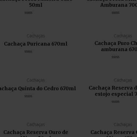
50ml
Amburana 70
Avaliação
Avaliação
0
0
de
de
5
5
Cachaças
Cachaças
Cachaça Puro C
Cachaça Puricana 670ml
amburana 67
Avaliação
0
Avaliação
de
0
5
de
5
Cachaças
Cachaças
Cachaça Reserva 
achaça Quinta do Cedro 670ml
estojo especial
Avaliação
0
Avaliação
de
0
5
de
5
Cachaças
Cachaças
Cachaça Reserva Ouro de
Cachaça Reserva 