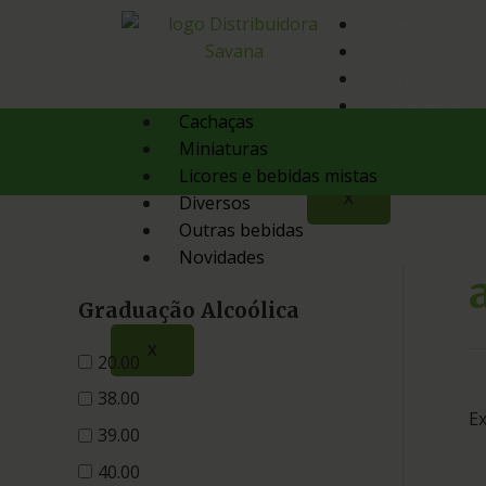
Quem Somos
Produtos
Contato
Orçamento
Cachaças
Miniaturas
Licores e bebidas mistas
X
Diversos
Outras bebidas
Novidades
Graduação Alcoólica
X
20.00
38.00
Ex
39.00
40.00