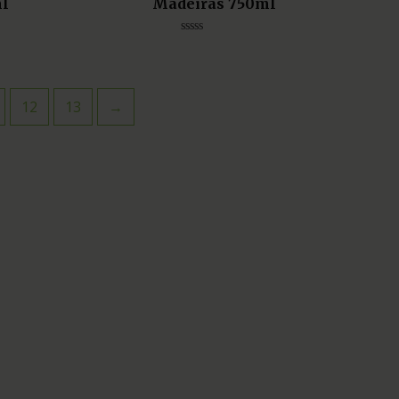
ml
Madeiras 750ml
Avaliação
0
de
5
12
13
→