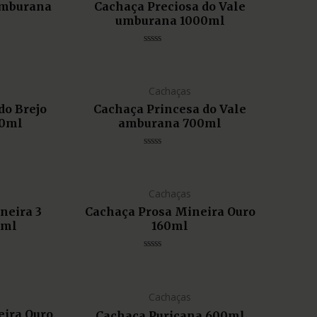
amburana
Cachaça Preciosa do Vale
umburana 1000ml
Avaliação
0
de
5
Cachaças
do Brejo
Cachaça Princesa do Vale
00ml
amburana 700ml
Avaliação
0
de
5
Cachaças
neira 3
Cachaça Prosa Mineira Ouro
0ml
160ml
Avaliação
0
de
5
Cachaças
eira Ouro
Cachaça Puricana 600ml