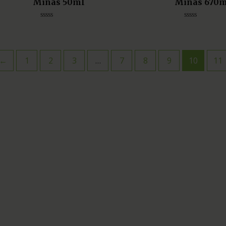
Minas 50ml
Minas 670
Avaliação
Avaliação
0
0
de
de
5
5
←
1
2
3
…
7
8
9
10
11