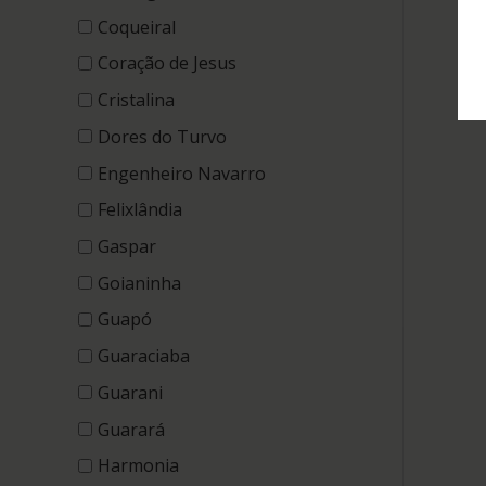
Coqueiral
Coração de Jesus
Cristalina
Dores do Turvo
Engenheiro Navarro
Felixlândia
Gaspar
Goianinha
Guapó
Guaraciaba
Guarani
Guarará
Harmonia