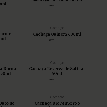
0ml
Avaliação
0
de
5
Cachaças
harme
Cachaça Quinem 600ml
0ml
Avaliação
0
de
5
Cachaças
da Dorna
Cachaça Reserva de Salinas
 750ml
50ml
Avaliação
0
de
5
Cachaças
Ouro de
Cachaça Rio Mineiro 5