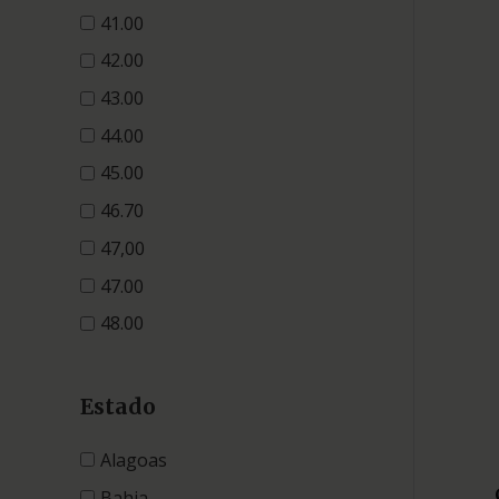
41.00
42.00
43.00
44.00
45.00
46.70
47,00
47.00
48.00
Estado
Alagoas
Bahia