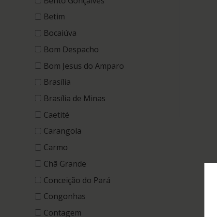
Bento Gonçalves
Betim
Bocaiúva
Bom Despacho
Bom Jesus do Amparo
Brasília
Brasília de Minas
Caetité
Carangola
Carmo
Chã Grande
Conceição do Pará
Congonhas
Contagem