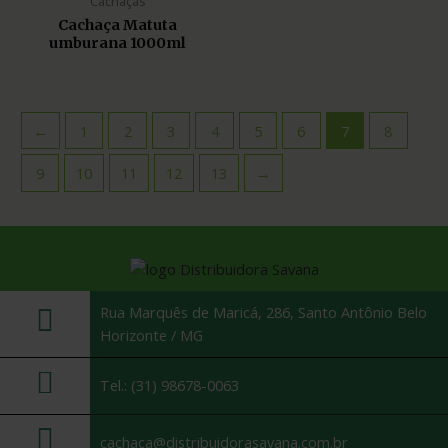
Cachaças
Cachaça Matuta
umburana 1000ml
←
1
2
3
4
5
6
7
8
9
10
11
12
13
→
Rua Marquês de Maricá, 286, Santo Antônio Belo
Horizonte / MG
Tel.: (31) 98678-0063
cachaca@distribuidorasavana.com.br