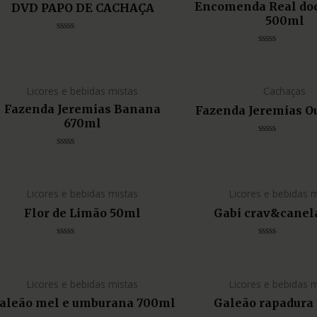
Encomenda Real doce
DVD PAPO DE CACHAÇA
500ml
Avaliação
0
Avaliação
de
0
5
de
5
Licores e bebidas mistas
Cachaças
Fazenda Jeremias Banana
Fazenda Jeremias O
670ml
Avaliação
0
Avaliação
de
0
5
de
5
Licores e bebidas mistas
Licores e bebidas 
Flor de Limão 50ml
Gabi crav&canel
Avaliação
Avaliação
0
0
de
de
5
5
Licores e bebidas mistas
Licores e bebidas 
aleão mel e umburana 700ml
Galeão rapadura