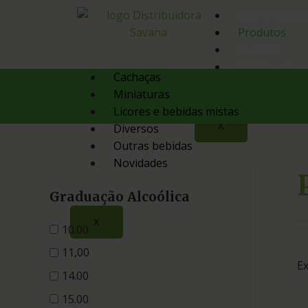
Quem Somos
Produtos
Contato
Orçamento
Cachaças
Miniaturas
Licores e bebidas mistas
X
Diversos
Outras bebidas
Novidades
Graduação Alcoólica
X
10.00
11,00
Ex
14.00
15.00