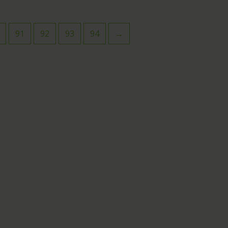
0
de
5
91
92
93
94
→