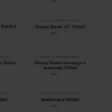
Avaliação
0
de
5
s
Licores e bebidas mistas
 Basiles
Honey Huntr 23° 750ml
Avaliação
0
de
5
mistas
Licores e bebidas mistas
e limão
Honey Huntr morango e
maracujá 750ml
Avaliação
0
de
5
mistas
Licores e bebidas mistas
5ml
Jambucana 500ml
Avaliação