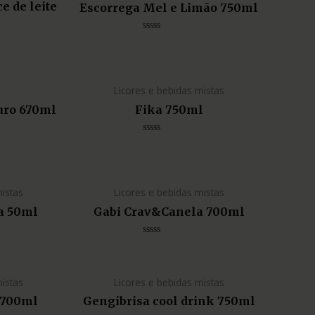
 de leite
Escorrega Mel e Limão 750ml
Avaliação
0
de
5
Licores e bebidas mistas
uro 670ml
Fika 750ml
Avaliação
0
de
5
mistas
Licores e bebidas mistas
a 50ml
Gabi Crav&Canela 700ml
Avaliação
0
de
5
mistas
Licores e bebidas mistas
 700ml
Gengibrisa cool drink 750ml