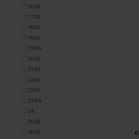
16.00
17.00
18.00
19.00
19.5%
20.00
21.00
22.00
23.00
23.8%
24
25.00
26.00
G