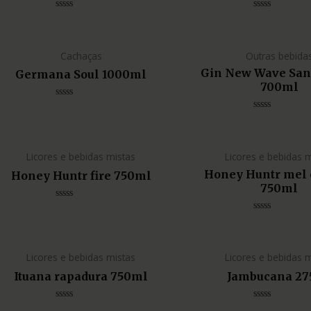
Avaliação
Avaliação
0
0
de
de
5
5
Cachaças
Outras bebida
Gin New Wave San
Germana Soul 1000ml
700ml
Avaliação
0
Avaliação
de
0
5
de
5
Licores e bebidas mistas
Licores e bebidas 
Honey Huntr mel 
Honey Huntr fire 750ml
750ml
Avaliação
0
Avaliação
de
0
5
de
5
Licores e bebidas mistas
Licores e bebidas 
Ituana rapadura 750ml
Jambucana 27
Avaliação
Avaliação